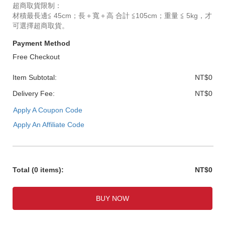
超商取貨限制：
材積最長邊≦ 45cm；長＋寬＋高 合計 ≦105cm；重量 ≦ 5kg，才
可選擇超商取貨。
Payment Method
Free Checkout
Item Subtotal:
NT$0
Delivery Fee:
NT$0
Apply A Coupon Code
Apply An Affiliate Code
Total
(0 items)
:
NT$0
BUY NOW