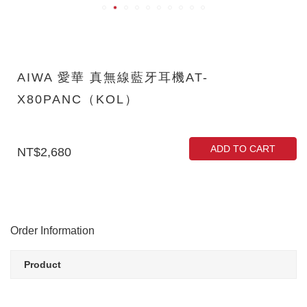
AIWA 愛華 真無線藍牙耳機AT-
X80PANC（KOL）
ADD TO CART
NT$2,680
Order Information
Product