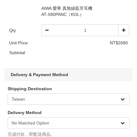
AIWA 愛華 真無線藍牙耳機
AT-X80PANC（KOL）
Qty
Unit Price
NT$2680
Subtotal
Delivery & Payment Method
Shipping Destination
Delivery Method
完成付款，即配送商品。