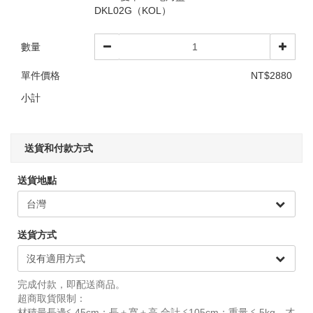
DKL02G（KOL）
數量
單件價格
NT$2880
小計
送貨和付款方式
送貨地點
送貨方式
完成付款，即配送商品。
超商取貨限制：
材積最長邊≦ 45cm；長＋寬＋高 合計 ≦105cm；重量 ≦ 5kg，才