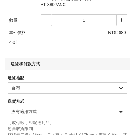
AT-X80PANC
數量
單件價格
NT$2680
小計
送貨和付款方式
送貨地點
送貨方式
完成付款，即配送商品。
超商取貨限制：
材積最長邊≦ 45cm；長＋寬＋高 合計 ≦105cm；重量 ≦ 5kg，才