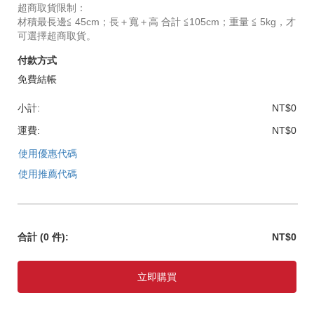
超商取貨限制：
材積最長邊≦ 45cm；長＋寬＋高 合計 ≦105cm；重量 ≦ 5kg，才
可選擇超商取貨。
付款方式
免費結帳
小計:
NT$0
運費:
NT$0
使用優惠代碼
使用推薦代碼
合計
(0 件)
:
NT$0
立即購買