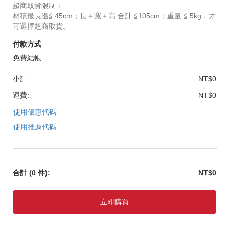
超商取貨限制：
材積最長邊≦ 45cm；長＋寬＋高 合計 ≦105cm；重量 ≦ 5kg，才
可選擇超商取貨。
付款方式
免費結帳
小計:
NT$0
運費:
NT$0
使用優惠代碼
使用推薦代碼
合計
(0 件)
:
NT$0
立即購買