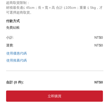
超商取貨限制：
材積最長邊≦ 45cm；長＋寬＋高 合計 ≦105cm；重量 ≦ 5kg，才
可選擇超商取貨。
付款方式
免費結帳
小計:
NT$0
運費:
NT$0
使用優惠代碼
使用推薦代碼
合計
(0 件)
:
NT$0
立即購買