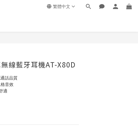
繁體中文
真無線藍牙耳機AT-X80D
化通話品質
規格音效
舒適