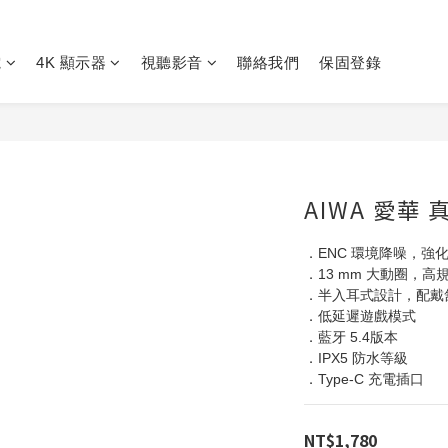
電
4K 顯示器
視聽影音
聯絡我們
保固登錄
AIWA 愛華 
．ENC 環境降噪，強
．13 mm 大動圈，高
．半入耳式設計，配戴
．低延遲遊戲模式
．藍牙 5.4版本
．IPX5 防水等級
．Type-C 充電插口
NT$1,780