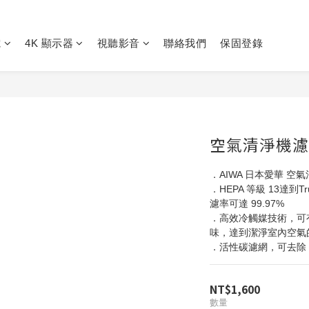
電
4K 顯示器
視聽影音
聯絡我們
保固登錄
空氣清淨機濾網KJ
．AIWA 日本愛華 空氣
．HEPA 等級 13達到T
濾率可達 99.97%
．高效冷觸媒技術，可
味，達到潔淨室內空氣
．活性碳濾網，可去除 
NT$1,600
數量