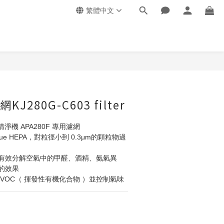
繁體中文
280G-C603 filter
清淨機 APA280F 專用濾網
rue HEPA，對粒徑小到 0.3μm的顆粒物過
有效分解空氣中的甲醛、酒精、氨氣異
的效果
VOC（ 揮發性有機化合物 ）並控制氣味