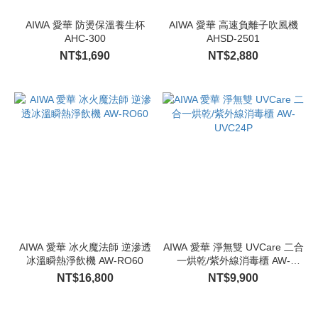
AIWA 愛華 防燙保溫養生杯
AIWA 愛華 高速負離子吹風機
AHC-300
AHSD-2501
NT$1,690
NT$2,880
AIWA 愛華 冰火魔法師 逆滲透
AIWA 愛華 淨無雙 UVCare 二合
冰溫瞬熱淨飲機 AW-RO60
一烘乾/紫外線消毒櫃 AW-
UVC24P
NT$16,800
NT$9,900