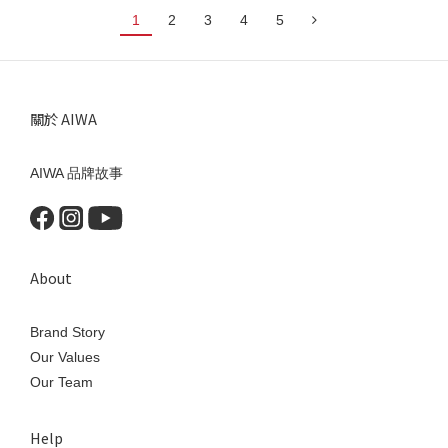
1
2
3
4
5
關於 AIWA
AIWA 品牌故事
About
Brand Story
Our Values
Our Team
Help