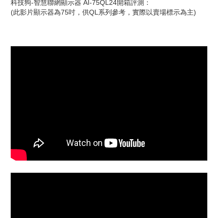
科技狗-智慧聯網顯示器 AI-75QL24開箱評測：
(此影片顯示器為75吋，供QL系列參考，實際以賣場標示為主)