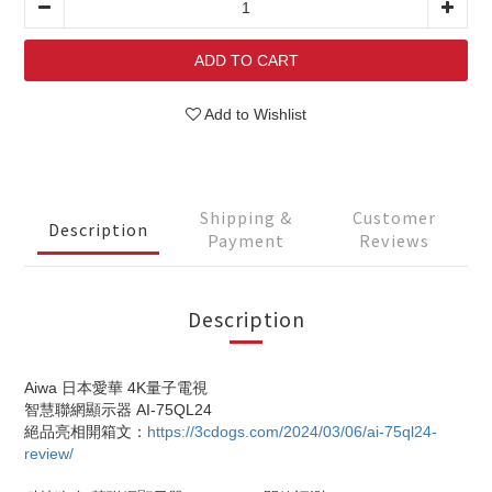
ADD TO CART
Add to Wishlist
Shipping &
Customer
Description
Payment
Reviews
Description
Aiwa 日本愛華 4K量子電視
智慧聯網顯示器 AI-75QL24
絕品亮相開箱文：
https://3cdogs.com/2024/03/06/ai-75ql24-
review/