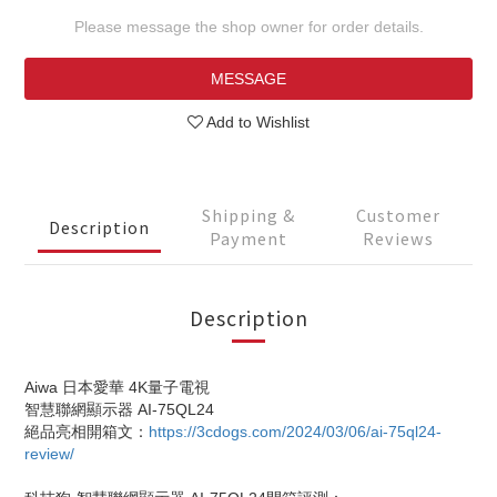
Please message the shop owner for order details.
MESSAGE
Add to Wishlist
Shipping &
Customer
Description
Payment
Reviews
Description
Aiwa 日本愛華 4K量子電視
智慧聯網顯示器 AI-75QL24
絕品亮相開箱文：
https://3cdogs.com/2024/03/06/ai-75ql24-
review/