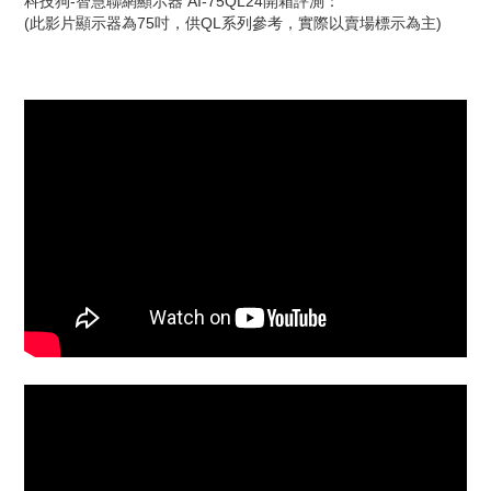
科技狗-智慧聯網顯示器 AI-75QL24開箱評測：
(此影片顯示器為75吋，供QL系列參考，實際以賣場標示為主)