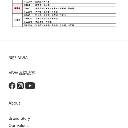
關於 AIWA
AIWA 品牌故事
About
Brand Story
Our Values