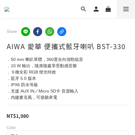
Share
AIWA 愛華 便攜式藍牙喇叭 BST-330
．50 mm 喇叭單體，360度全向強勁低音
．10 W 輸出，隨身隨處享受動感音樂
．９種全彩 RGB 燈光特效
．藍牙 5.0 版本
．IPX6 防水等級
．支援 AUX IN／Micro SD卡 音源輸入
．內建麥克風，可接聽來電
NT$1,980
Color