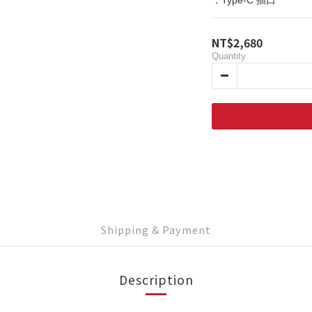
．Type-C 插口
NT$2,680
Quantity
Shipping & Payment
Description