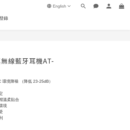
English
登錄
 真無線藍牙耳機AT-
C 環境降噪 （降低 23-25dB）
定
帽溫柔貼合
環境
受
利