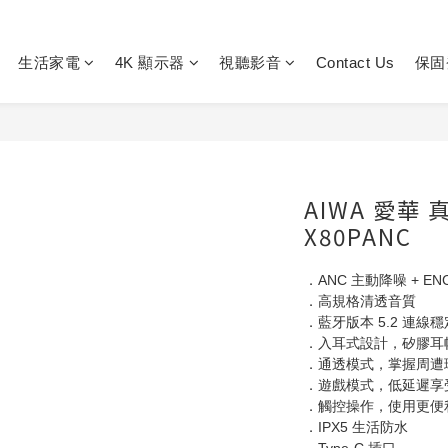
生活家電
4K 顯示器
視聽影音
Contact Us
保固
AIWA 愛華
X80PANC
．ANC 主動降噪 + EN
．高規格清透音質
．藍牙版本 5.2 連線穩
．入耳式設計，矽膠耳
．通透模式，掌握周遭
．遊戲模式，低延遲享
．觸控操作，使用更便
．IPX5 生活防水