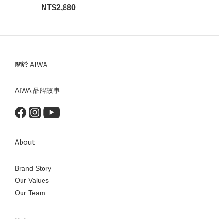
NT$2,880
關於 AIWA
AIWA 品牌故事
About
Brand Story
Our Values
Our Team